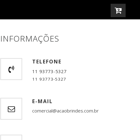
navigation
INFORMAÇÕES
TELEFONE
11 93773-5327
11 93773-5327
E-MAIL
comercial@acaobrindes.com.br