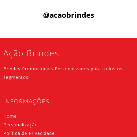
Siga nas Redes Sociais:
@acaobrindes
Ação Brindes
Brindes Promocionais Personalizados para todos os
segmentos!
INFORMAÇÕES
Home
Personalização
Política de Privacidade